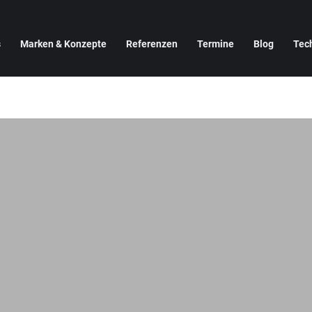
s
Marken & Konzepte
Referenzen
Termine
Blog
Tec
Ende Juni 2020
xibel bleiben und uns der gegenwärtigen Situation anpassen.
 genauso und stellt Fitnessstudios die EGYM Branded Member