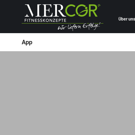
Über un
App
EGYM Branded Member App gratis bis 
EGYM Smart Strength
21. April 2020
In Zeiten von Corona müssen wir alle gemeinsam fle
Unser Premium-Kooperationspartner EGYM sieht das
App bis Ende Juni 2020 kostenlos zur Verfügung.